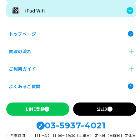
iPad Wifi
Galaxy
トップページ
Galaxy
買取の流れ
Galaxy
店舗買取
郵送買取
法人買取
ご利用ガイド
Galaxy
お申し込み前の確認事項
よくあるご質問
Apple製品の買取について
SIMロックの解除について
POCO X
LINE登録
公式X
03-5937-4021
POCO X
営業時間
【月～金】 11:00〜19:30
【土曜日】 定休日
【日曜日】 定休日