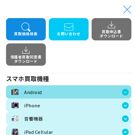
買取申込書
買取価格検索
お問い合わせ
ダウンロード
保護者買取同意書
スマホ買取機種
ダウンロード
サブカテゴリ Android
その他モバイル
Android
スマホ買取機種
iPhone
Android
音響機器
iPhone
iPad Cellular
画像
商品名
音響機器
CMF P
iPad Wifi
iPad Cellular