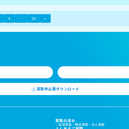
4
…
26
»
買取申込書ダウンロード
買取の流れ
店頭買取
郵送買取
法人買取
よくあるご質問