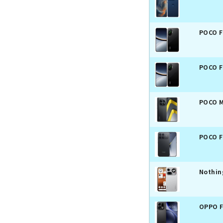
POCO 
POCO 
POCO 
POCO F
Nothin
OPPO F