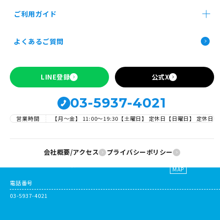
店舗買取
郵送買取
法人買取
ご利用ガイド
お申し込み前の確認事項
よくあるご質問
Apple製品の買取について
SIMロックの解除について
トップページ
LINE登録
公式X
ご利用ガイド
お申し込み前の確認事項
Apple製品の買取について
SIMロックの解除について
03-5937-4021
営業時間
【月～金】 11:00〜19:30
【土曜日】 定休日
【日曜日】 定休日
会社概要/アクセス
プライバシーポリシー
店舗住所
〒169-0073 東京都新宿区百人町2-9-2岡山ビジネスビル302
MAP
電話番号
03-5937-4021