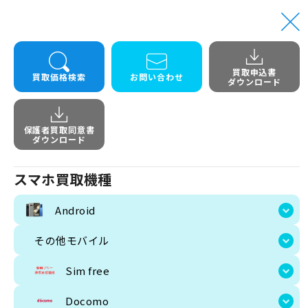
買取申込書
買取価格検索
お問い合わせ
ダウンロード
保護者買取同意書
スマホ買取機種
ダウンロード
Android
スマホ買取機種
画像
その他モバイル
Android
Sim free
その他モバイル
Docomo
Sim free
au
Docomo