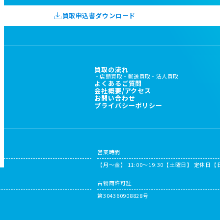
買取申込書ダウンロード
買取の流れ
店頭買取
郵送買取
法人買取
よくあるご質問
会社概要/アクセス
お問い合わせ
プライバシーポリシー
営業時間
【月～金】 11:00〜19:30
【土曜日】 定休日
【
古物商許可証
第304360908828号