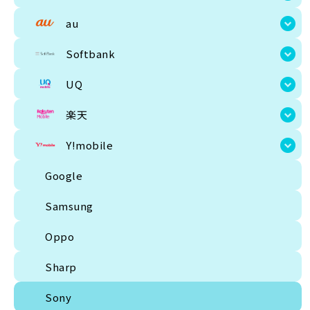
Softbank
au
UQ
Softbank
楽天
UQ
Y!mobile
楽天
Google
Y!mobile
Samsung
Google
Oppo
Samsung
Sharp
Oppo
Sony
Sharp
ZTE
Sony