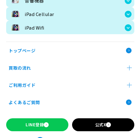
音響機器
iPad Wifi
iPad Cellular
iPad Wifi
トップページ
買取の流れ
買取価格検索
店舗買取
郵送買取
法人買取
ご利用ガイド
お申し込み前の確認事項
よくあるご質問
Apple製品の買取について
SIMロックの解除について
トップページ
LINE登録
公式X
ご利用ガイド
お申し込み前の確認事項
Apple製品の買取について
SIMロックの解除について