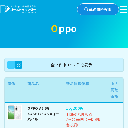
買取価格検索
Oppo
全 2 件中 1～2 件を表示
画像
商品名
新品買取価格
中古
買取
価格
15,200円
OPPO A5 5G
4GB+128GB UQモ
未開封 利用制限
バイル
△−2000円（一括証明
書必須）