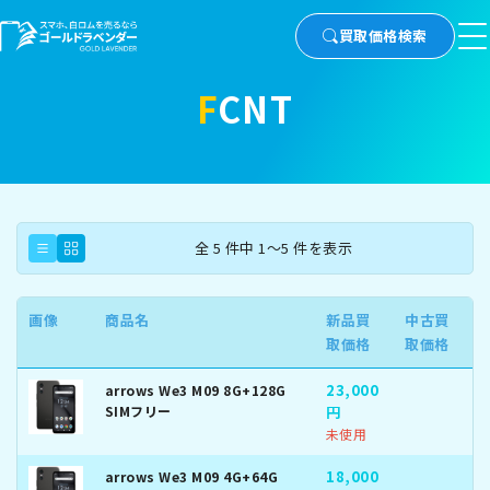
買取価格検索
FCNT
全 5 件中 1～5 件を表示
画像
商品名
新品買
中古買
取価格
取価格
23,000
arrows We3 M09 8G+128G
SIMフリー
円
未使用
18,000
arrows We3 M09 4G+64G