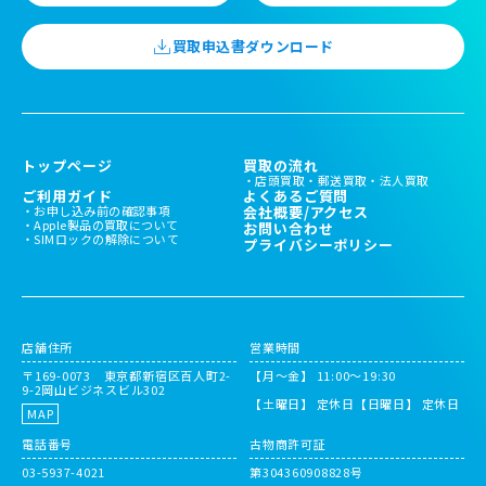
買取申込書ダウンロード
トップページ
買取の流れ
店頭買取
郵送買取
法人買取
ご利用ガイド
よくあるご質問
お申し込み前の確認事項
会社概要/アクセス
Apple製品の買取について
お問い合わせ
SIMロックの解除について
プライバシーポリシー
店舗住所
営業時間
〒169-0073 東京都新宿区百人町2-
【月～金】 11:00〜19:30
9-2岡山ビジネスビル302
【土曜日】 定休日
【日曜日】 定休日
MAP
電話番号
古物商許可証
03-5937-4021
第304360908828号