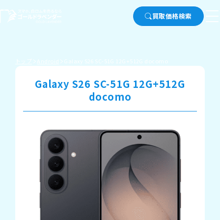
買取価格検索
トップ
Android
Galaxy S26 SC-51G 12G+512G docomo
Galaxy S26 SC-51G 12G+512G
docomo