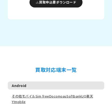
買取申込書ダウンロード
買取対応端末一覧
Android
その他モバイル
Sim free
Docomo
au
Softbank
UQ
楽天
Y!mobile