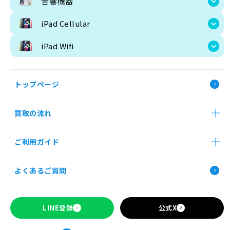
音響機器
iPad Wifi
iPad Cellular
iPad Wifi
トップページ
買取の流れ
買取価格検索
店舗買取
郵送買取
法人買取
ご利用ガイド
お申し込み前の確認事項
よくあるご質問
Apple製品の買取について
SIMロックの解除について
トップページ
LINE登録
公式X
ご利用ガイド
お申し込み前の確認事項
Apple製品の買取について
SIMロックの解除について