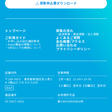
買取申込書ダウンロード
トップページ
買取の流れ
店頭買取
郵送買取
法人買取
ご利用ガイド
よくあるご質問
お申し込み前の確認事項
会社概要/アクセス
Apple製品の買取について
お問い合わせ
SIMロックの解除について
プライバシーポリシー
店舗住所
営業時間
〒169-0073 東京都新宿区百人町2-
【月～金】 11:00〜19:30
9-2岡山ビジネスビル302
【土曜日】 定休日
【日曜日】 定休日
MAP
電話番号
古物商許可証
03-5937-4021
第304360908828号