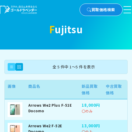
買取価格検索
Fujitsu
全 5 件中 1～5 件を表示
画像
商品名
新品買取
中古買取
価格
価格
18,000円
Arrows We2 Plus F-51E
Docomo
〇のみ
13,000円
Arrows We2 F-52E
Docomo
〇のみ