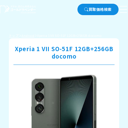
買取価格検索
トップ
Android
Xperia 1 VII SO-51F 12GB+256GB docomo
Xperia 1 VII SO-51F 12GB+256GB
docomo