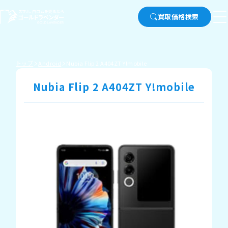
買取価格検索
トップ
Android
Nubia Flip 2 A404ZT Y!mobile
Nubia Flip 2 A404ZT Y!mobile