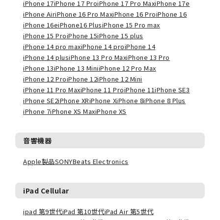
iPhone 17
iPhone 17 Pro
iPhone 17 Pro Max
iPhone 17e
iPhone Air
iPhone 16 Pro Max
iPhone 16 Pro
iPhone 16
iPhone 16e
iPhone16 Plus
iPhone 15 Pro max
iPhone 15 Pro
iPhone 15
iPhone 15 plus
iPhone 14 pro max
iPhone 14 pro
iPhone 14
iPhone 14 plus
iPhone 13 Pro Max
iPhone 13 Pro
iPhone 13
iPhone 13 Mini
iPhone 12 Pro Max
iPhone 12 Pro
iPhone 12
iPhone 12 Mini
iPhone 11 Pro Max
iPhone 11 Pro
iPhone 11
iPhone SE3
iPhone SE2
iPhone XR
iPhone X
iPhone 8
iPhone 8 Plus
iPhone 7
iPhone XS Max
iPhone XS
音響機器
Apple製品
SONY
Beats Electronics
iPad Cellular
ipad 第9世代
iPad 第10世代
iPad Air 第5世代