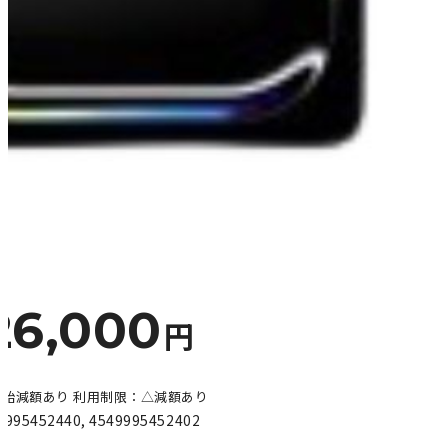
26,000
円
証開始減額あり 利用制限：△減額あり
9995452440
,
4549995452402