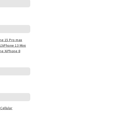
ne 15 Pro max
13
iPhone 13 Mini
ne X
iPhone 8
Cellular