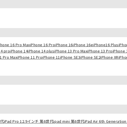
Phone 16 Pro Max
iPhone 16 Pro
iPhone 16
iPhone 16e
iPhone16 Plus
iPho
14 pro
iPhone 14
iPhone 14 plus
iPhone 13 Pro Max
iPhone 13 Pro
iPhone 
1 Pro Max
iPhone 11 Pro
iPhone 11
iPhone SE3
iPhone SE2
iPhone XR
iPho
世代
iPad Pro 12.9インチ 第6世代
ipad mini 第6世代
iPad Air 6th Generation 