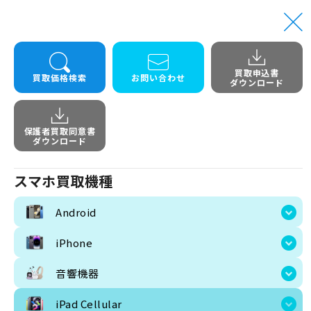
買取申込書
トップ
iPad Cellular
iPad Pro 13インチ Wi-Fi+Cellular 256GB MVXT3J/A MVXR3
買取価格検索
お問い合わせ
ダウンロード
iPad Pro 13インチ Wi-Fi
保護者買取同意書
ダウンロード
スマホ買取機種
Android
iPhone
音響機器
iPad Cellular