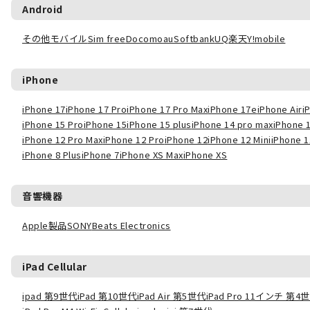
Android
その他モバイル
Sim free
Docomo
au
Softbank
UQ
楽天
Y!mobile
iPhone
iPhone 17
iPhone 17 Pro
iPhone 17 Pro Max
iPhone 17e
iPhone Air
i
iPhone 15 Pro
iPhone 15
iPhone 15 plus
iPhone 14 pro max
iPhone 
iPhone 12 Pro Max
iPhone 12 Pro
iPhone 12
iPhone 12 Mini
iPhone 1
iPhone 8 Plus
iPhone 7
iPhone XS Max
iPhone XS
音響機器
Apple製品
SONY
Beats Electronics
iPad Cellular
ipad 第9世代
iPad 第10世代
iPad Air 第5世代
iPad Pro 11インチ 第4