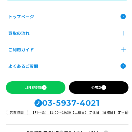
トップページ
買取の流れ
店舗買取
郵送買取
法人買取
ご利用ガイド
お申し込み前の確認事項
よくあるご質問
Apple製品の買取について
SIMロックの解除について
LINE登録
公式X
1
新品
03-5937-4021
営業時間
【月～金】 11:00〜19:30
【土曜日】 定休日
【日曜日】 定休日
新品: 保
JAN:
454