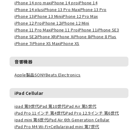
iPhone 14 pro max
iPhone 14 pro
iPhone 14
iPhone 14 plus
iPhone 13 Pro Max
iPhone 13 Pro
iPhone 13
iPhone 13 Mini
iPhone 12 Pro Max
iPhone 12 Pro
iPhone 12
iPhone 12 Mini
iPhone 11 Pro Max
iPhone 11 Pro
iPhone 11
iPhone SE3
iPhone SE2
iPhone XR
iPhone X
iPhone 8
iPhone 8 Plus
iPhone 7
iPhone XS Max
iPhone XS
音響機器
Apple製品
SONY
Beats Electronics
iPad Cellular
ipad 第9世代
iPad 第10世代
iPad Air 第5世代
iPad Pro 11インチ 第4世代
iPad Pro 12.9インチ 第6世代
ipad mini 第6世代
iPad Air 6th Generation Cellular
iPad Pro M4 Wi-Fi+Cellular
ipad mini 第7世代