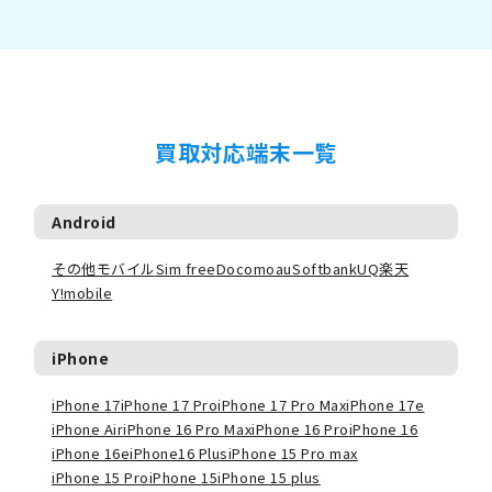
買取対応端末一覧
Android
その他モバイル
Sim free
Docomo
au
Softbank
UQ
楽天
Y!mobile
iPhone
iPhone 17
iPhone 17 Pro
iPhone 17 Pro Max
iPhone 17e
iPhone Air
iPhone 16 Pro Max
iPhone 16 Pro
iPhone 16
iPhone 16e
iPhone16 Plus
iPhone 15 Pro max
iPhone 15 Pro
iPhone 15
iPhone 15 plus