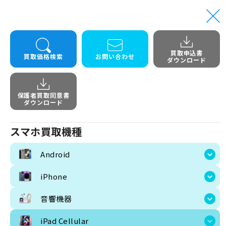
買取申込書
iPad Pro 12.9 6th 1TB
買取価格検索
お問い合わせ
ダウンロード
トップ
iPad Cellular
[MP253J/A] [MP243J/A]
iPad
保護者買取同意書
[MP2
ダウンロード
スマホ買取機種
Android
iPhone
音響機器
iPad Cellular