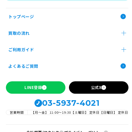
トップページ
買取の流れ
店舗買取
郵送買取
法人買取
ご利用ガイド
JAN:
454
お申し込み前の確認事項
よくあるご質問
すべての商品共通の注意文言
Apple製品の買取について
Android、iPhoneカテゴリーの時の注意文言
SIMロックの解除について
LINE登録
公式X
03-5937-4021
営業時間
【月～金】 11:00〜19:30
【土曜日】 定休日
【日曜日】 定休日