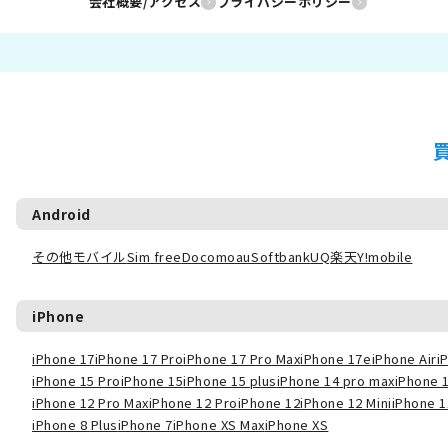
会社概要/アクセス
プライバシーポリシー
Android
その他モバイル
Sim free
Docomo
au
Softbank
UQ
楽天
Y!mobile
iPhone
iPhone 17
iPhone 17 Pro
iPhone 17 Pro Max
iPhone 17e
iPhone Air
i
iPhone 15 Pro
iPhone 15
iPhone 15 plus
iPhone 14 pro max
iPhone 
iPhone 12 Pro Max
iPhone 12 Pro
iPhone 12
iPhone 12 Mini
iPhone 1
iPhone 8 Plus
iPhone 7
iPhone XS Max
iPhone XS