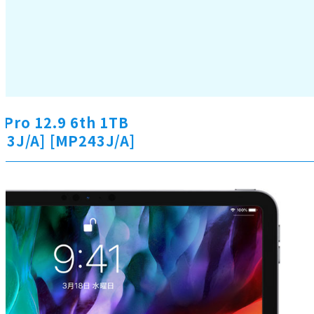
 Pro 12.9 6th 1TB
53J/A] [MP243J/A]