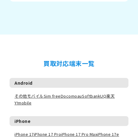
買取対応端末一覧
Android
その他モバイル
Sim free
Docomo
au
Softbank
UQ
楽天
Y!mobile
iPhone
iPhone 17
iPhone 17 Pro
iPhone 17 Pro Max
iPhone 17e