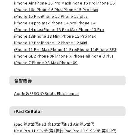
iPhone Air
iPhone 16 Pro Max
iPhone 16 Pro
iPhone 16
iPhone 16e
iPhone16 Plus
iPhone 15 Pro max
iPhone 15 Pro
iPhone 15
iPhone 15 plus
iPhone 14 pro max
iPhone 14 pro
iPhone 14
iPhone 14 plus
iPhone 13 Pro Max
iPhone 13 Pro
iPhone 13
iPhone 13 Mini
iPhone 12 Pro Max
iPhone 12 Pro
iPhone 12
iPhone 12 Mini
iPhone 11 Pro Max
iPhone 11 Pro
iPhone 11
iPhone SE3
iPhone SE2
iPhone XR
iPhone X
iPhone 8
iPhone 8 Plus
iPhone 7
iPhone XS Max
iPhone XS
音響機器
Apple製品
SONY
Beats Electronics
iPad Cellular
ipad 第9世代
iPad 第10世代
iPad Air 第5世代
iPad Pro 11インチ 第4世代
iPad Pro 12.9インチ 第6世代