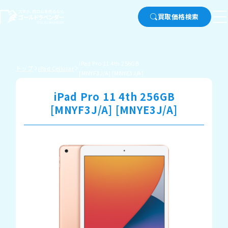
買取価格検索
iPad Pro 11 4th 256GB
トップ
iPad Cellular
[MNYF3J/A] [MNYE3J/A]
iPad Pro 11 4th 256GB
[MNYF3J/A] [MNYE3J/A]