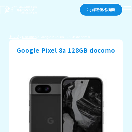
買取価格検索
トップ
Docomo
Google Pixel 8a 128GB docomo
Google Pixel 8a 128GB docomo