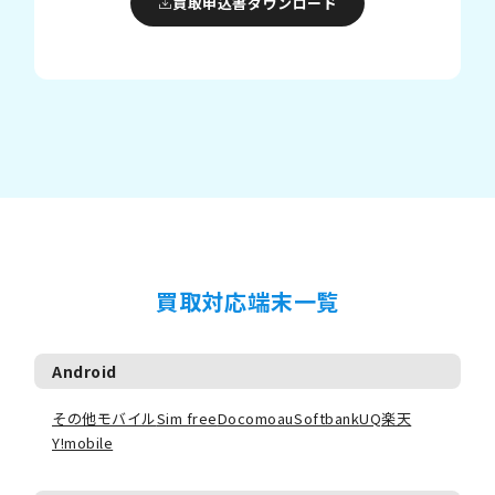
買取申込書ダウンロード
買取対応端末一覧
Android
その他モバイル
Sim free
Docomo
au
Softbank
UQ
楽天
Y!mobile