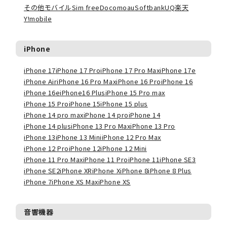
その他モバイル
Sim free
Docomo
au
Softbank
UQ
楽天
Y!mobile
iPhone
iPhone 17
iPhone 17 Pro
iPhone 17 Pro Max
iPhone 17e
iPhone Air
iPhone 16 Pro Max
iPhone 16 Pro
iPhone 16
iPhone 16e
iPhone16 Plus
iPhone 15 Pro max
iPhone 15 Pro
iPhone 15
iPhone 15 plus
iPhone 14 pro max
iPhone 14 pro
iPhone 14
iPhone 14 plus
iPhone 13 Pro Max
iPhone 13 Pro
iPhone 13
iPhone 13 Mini
iPhone 12 Pro Max
iPhone 12 Pro
iPhone 12
iPhone 12 Mini
iPhone 11 Pro Max
iPhone 11 Pro
iPhone 11
iPhone SE3
iPhone SE2
iPhone XR
iPhone X
iPhone 8
iPhone 8 Plus
iPhone 7
iPhone XS Max
iPhone XS
音響機器