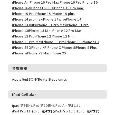
iPhone Air
iPhone 16 Pro Max
iPhone 16 Pro
iPhone 16
iPhone 16e
iPhone16 Plus
iPhone 15 Pro max
iPhone 15 Pro
iPhone 15
iPhone 15 plus
iPhone 14 pro max
iPhone 14 pro
iPhone 14
iPhone 14 plus
iPhone 13 Pro Max
iPhone 13 Pro
iPhone 13
iPhone 13 Mini
iPhone 12 Pro Max
iPhone 12 Pro
iPhone 12
iPhone 12 Mini
iPhone 11 Pro Max
iPhone 11 Pro
iPhone 11
iPhone SE3
iPhone SE2
iPhone XR
iPhone X
iPhone 8
iPhone 8 Plus
iPhone 7
iPhone XS Max
iPhone XS
音響機器
Apple製品
SONY
Beats Electronics
iPad Cellular
ipad 第9世代
iPad 第10世代
iPad Air 第5世代
iPad Pro 11インチ 第4世代
iPad Pro 12.9インチ 第6世代