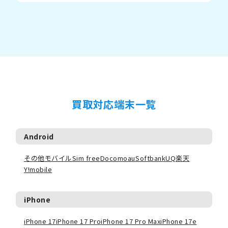
買取対応端末一覧
Android
その他モバイル
Sim free
Docomo
au
Softbank
UQ
楽天
Y!mobile
iPhone
iPhone 17
iPhone 17 Pro
iPhone 17 Pro Max
iPhone 17e