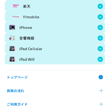
楽天
Y!mobile
iPhone
音響機器
iPad Cellular
iPad Wifi
要
トップページ
新品
買取の流れ
新品: 未開封 
店舗買取
郵送買取
法人買取
ご利用ガイド