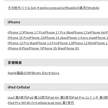
その他モバイル
Sim free
Docomo
au
Softbank
UQ
楽天
Y!mobile
iPhone
iPhone 17
iPhone 17 Pro
iPhone 17 Pro Max
iPhone 17e
iPhone Air
i
iPhone 15 Pro
iPhone 15
iPhone 15 plus
iPhone 14 pro max
iPhone 
iPhone 12 Pro Max
iPhone 12 Pro
iPhone 12
iPhone 12 Mini
iPhone 1
iPhone 8 Plus
iPhone 7
iPhone XS Max
iPhone XS
音響機器
Apple製品
SONY
Beats Electronics
iPad Cellular
ipad 第9世代
iPad 第10世代
iPad Air 第5世代
iPad Pro 11インチ 第4
iPad Pro M4 Wi-Fi+Cellular
ipad mini 第7世代