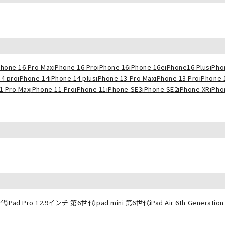
Phone 16 Pro Max
iPhone 16 Pro
iPhone 16
iPhone 16e
iPhone16 Plus
iPho
14 pro
iPhone 14
iPhone 14 plus
iPhone 13 Pro Max
iPhone 13 Pro
iPhone 
1 Pro Max
iPhone 11 Pro
iPhone 11
iPhone SE3
iPhone SE2
iPhone XR
iPho
世代
iPad Pro 12.9インチ 第6世代
ipad mini 第6世代
iPad Air 6th Generation 