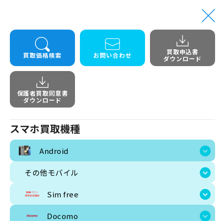
買取申込書
トップ
Android
Galaxy S26 Ultra SC-53G 12G+512G docomo
買取価格検索
お問い合わせ
ダウンロード
Galaxy S26 Ul
保護者買取同意書
ダウンロード
スマホ買取機種
Android
その他モバイル
Sim free
Docomo