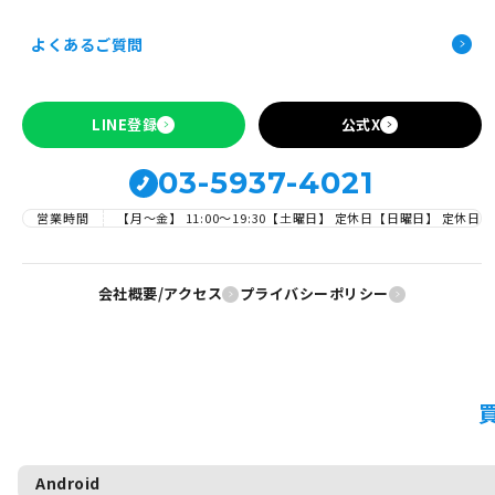
すべての商品共通の注意文言
お申し込み前の確認事項
Android、iPhoneカテゴリーの時の注意文言
よくあるご質問
Apple製品の買取について
SIMロックの解除について
LINE登録
公式X
03-5937-4021
営業時間
【月～金】 11:00〜19:30
【土曜日】 定休日
【日曜日】 定休日
会社概要/アクセス
プライバシーポリシー
Android