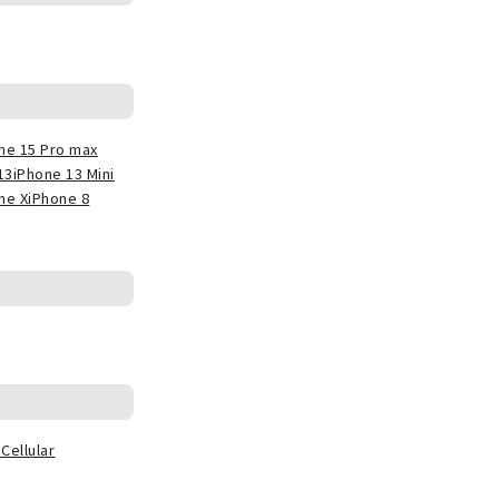
ne 15 Pro max
13
iPhone 13 Mini
ne X
iPhone 8
Cellular