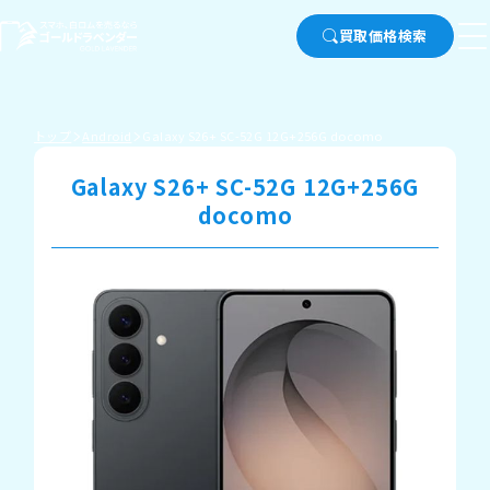
買取価格検索
トップ
Android
Galaxy S26+ SC-52G 12G+256G docomo
Galaxy S26+ SC-52G 12G+256G
docomo