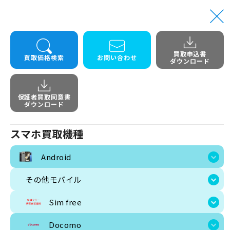
買取申込書
トップ
Android
Galaxy A54 5G SC-53D docomo
買取価格検索
お問い合わせ
ダウンロード
Galaxy 
保護者買取同意書
ダウンロード
スマホ買取機種
Android
その他モバイル
Sim free
Docomo