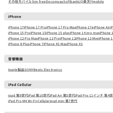
その他モバイル
Sim free
Docomo
au
Softbank
UQ
楽天
Y!mobile
iPhone
iPhone 17
iPhone 17 Pro
iPhone 17 Pro Max
iPhone 17e
iPhone Air
i
iPhone 15 Pro
iPhone 15
iPhone 15 plus
iPhone 14 pro max
iPhone 
iPhone 12 Pro Max
iPhone 12 Pro
iPhone 12
iPhone 12 Mini
iPhone 1
iPhone 8 Plus
iPhone 7
iPhone XS Max
iPhone XS
音響機器
Apple製品
SONY
Beats Electronics
iPad Cellular
ipad 第9世代
iPad 第10世代
iPad Air 第5世代
iPad Pro 11インチ 第4
iPad Pro M4 Wi-Fi+Cellular
ipad mini 第7世代