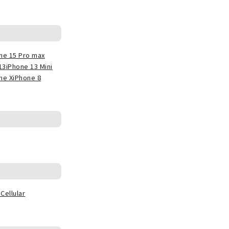
ne 15 Pro max
13
iPhone 13 Mini
ne X
iPhone 8
Cellular