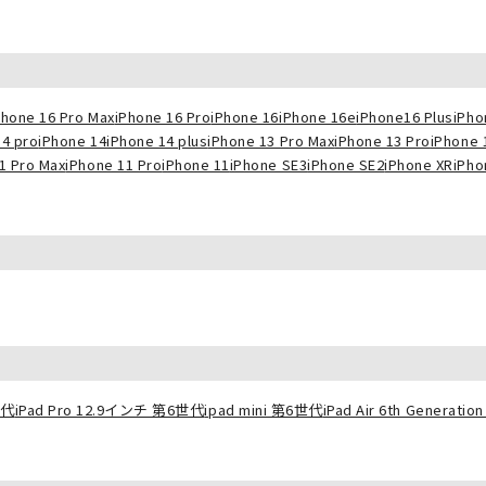
Phone 16 Pro Max
iPhone 16 Pro
iPhone 16
iPhone 16e
iPhone16 Plus
iPho
14 pro
iPhone 14
iPhone 14 plus
iPhone 13 Pro Max
iPhone 13 Pro
iPhone 
1 Pro Max
iPhone 11 Pro
iPhone 11
iPhone SE3
iPhone SE2
iPhone XR
iPho
世代
iPad Pro 12.9インチ 第6世代
ipad mini 第6世代
iPad Air 6th Generation 