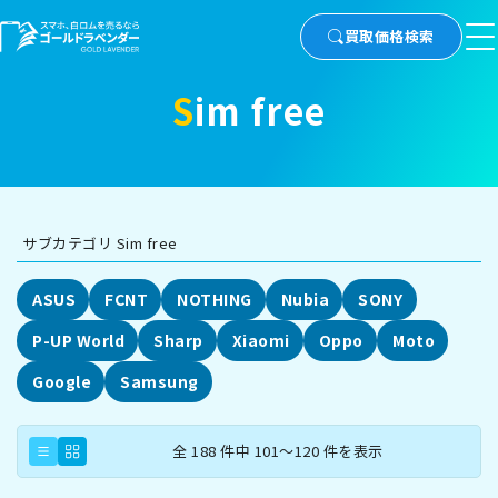
買取価格検索
Sim free
サブカテゴリ Sim free
ASUS
FCNT
NOTHING
Nubia
SONY
P-UP World
Sharp
Xiaomi
Oppo
Moto
Google
Samsung
全 188 件中 101～120 件を表示