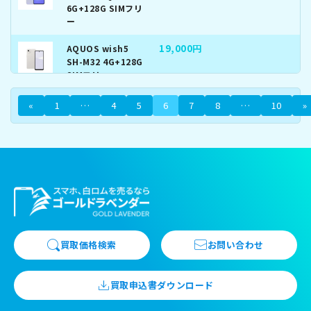
6G+128G SIMフリ
ー
19,000円
AQUOS wish5
SH-M32 4G+128G
SIMフリー
要問い合わせ円
AQUOS R9 pro
«
1
…
4
5
6
7
8
…
10
»
SH-M30 12G+
512G SIMフリー
15,500円
OPPO A79 5G SIM
フリー
未開封 利用制限△−2000
円（一括証明書必須）
Xiaomi 14 Ultra
16G+512G SIMフ
リー
買取価格検索
お問い合わせ
セット付き」
Xiaomi 14 Ultra
買取申込書ダウンロード
16G+512G SIMフ
リー