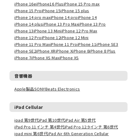
iPhone 16e
iPhone16 Plus
iPhone 15 Pro max
iPhone 15 Pro
iPhone 15
iPhone 15 plus
iPhone 14 pro max
iPhone 14 pro
iPhone 14
iPhone 14 plus
iPhone 13 Pro Max
iPhone 13 Pro
iPhone 13
iPhone 13 Mini
iPhone 12 Pro Max
iPhone 12 Pro
iPhone 12
iPhone 12 Mini
iPhone 11 Pro Max
iPhone 11 Pro
iPhone 11
iPhone SE3
iPhone SE2
iPhone XR
iPhone X
iPhone 8
iPhone 8 Plus
iPhone 7
iPhone XS Max
iPhone XS
音響機器
Apple製品
SONY
Beats Electronics
iPad Cellular
ipad 第9世代
iPad 第10世代
iPad Air 第5世代
iPad Pro 11インチ 第4世代
iPad Pro 12.9インチ 第6世代
ipad mini 第6世代
iPad Air 6th Generation Cellular