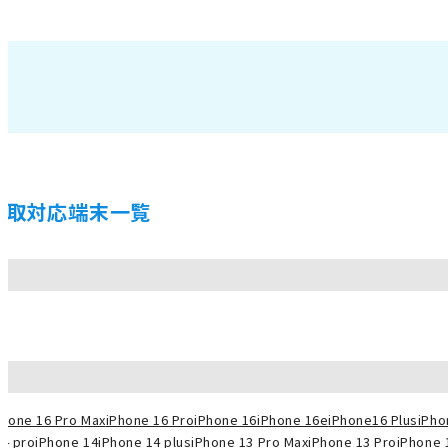
買取対応端末一覧
Phone 16 Pro Max
iPhone 16 Pro
iPhone 16
iPhone 16e
iPhone16 Plus
iPho
14 pro
iPhone 14
iPhone 14 plus
iPhone 13 Pro Max
iPhone 13 Pro
iPhone 