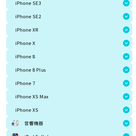
iPhone SE3
iPhone 12 Pro Max
iPhone 12 Pro
iPhone 12
iPhone 12 Mini
iPhone 1
iPhone 8 Plus
iPhone 7
iPhone XS Max
iPhone XS
iPhone SE2
iPhone XR
音響機器
Apple製品
SONY
Beats Electronics
iPhone X
iPhone 8
iPad Cellular
iPhone 8 Plus
ipad 第9世代
iPad 第10世代
iPad Air 第5世代
iPad Pro 11インチ 第4
iPad Pro M4 Wi-Fi+Cellular
ipad mini 第7世代
iPhone 7
iPhone XS Max
iPad Wifi
iPhone XS
iPad Pro 13インチ Wi-Fi
iPad Pro M5 11インチ
iPad 第11世代
iPad 
iPad Pro 11インチ 第4世代
iPad Air 11インチ 第6世代
iPad Air 13
音響機器
iPad Air 11インチ 第7世代
iPad Air 13インチ 第7世代