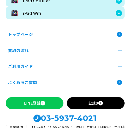
iPad Cellular
iPad Wifi
トップページ
買取の流れ
買取価格検索
店舗買取
郵送買取
法人買取
ご利用ガイド
お申し込み前の確認事項
よくあるご質問
Apple製品の買取について
SIMロックの解除について
トップページ
LINE登録
公式X
ご利用ガイド
お申し込み前の確認事項
Apple製品の買取について
SIMロックの解除について
03-5937-4021
営業時間
【月～金】 11:00〜19:30
【土曜日】 定休日
【日曜日】 定休日