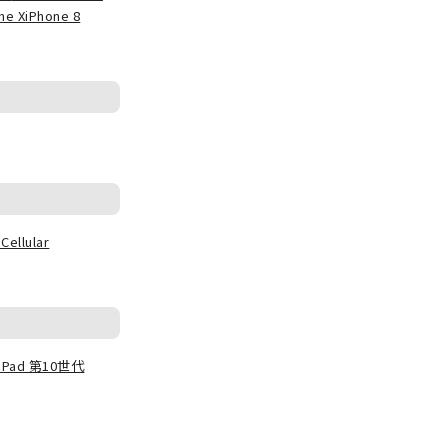
ne X
iPhone 8
Cellular
iPad 第10世代