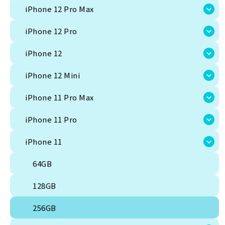
iPhone 12 Pro Max
iPhone 12 Pro
iPhone 12
iPhone 12 Mini
iPhone 11 Pro Max
iPhone 11 Pro
Android
iPhone 11
その他モバイル
Sim free
Docomo
au
Softbank
UQ
楽天
Y!mobile
64GB
128GB
iPhone
256GB
iPhone 17
iPhone 17 Pro
iPhone 17 Pro Max
iPhone 17e
iPhone Air
i
iPhone 15 Pro
iPhone 15
iPhone 15 plus
iPhone 14 pro max
iPhone 