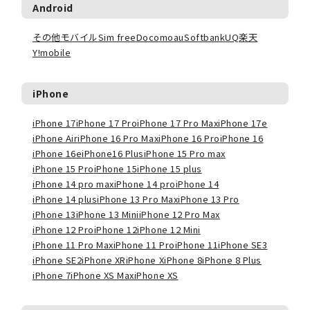
Android
その他モバイル
Sim free
Docomo
au
Softbank
UQ
楽天
Y!mobile
iPhone
iPhone 17
iPhone 17 Pro
iPhone 17 Pro Max
iPhone 17e
iPhone Air
iPhone 16 Pro Max
iPhone 16 Pro
iPhone 16
iPhone 16e
iPhone16 Plus
iPhone 15 Pro max
iPhone 15 Pro
iPhone 15
iPhone 15 plus
iPhone 14 pro max
iPhone 14 pro
iPhone 14
iPhone 14 plus
iPhone 13 Pro Max
iPhone 13 Pro
iPhone 13
iPhone 13 Mini
iPhone 12 Pro Max
iPhone 12 Pro
iPhone 12
iPhone 12 Mini
iPhone 11 Pro Max
iPhone 11 Pro
iPhone 11
iPhone SE3
iPhone SE2
iPhone XR
iPhone X
iPhone 8
iPhone 8 Plus
iPhone 7
iPhone XS Max
iPhone XS