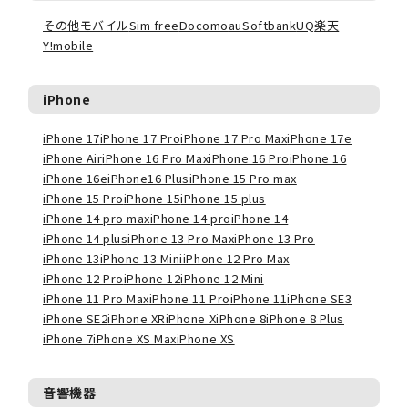
その他モバイル
Sim free
Docomo
au
Softbank
UQ
楽天
Y!mobile
iPhone
iPhone 17
iPhone 17 Pro
iPhone 17 Pro Max
iPhone 17e
iPhone Air
iPhone 16 Pro Max
iPhone 16 Pro
iPhone 16
iPhone 16e
iPhone16 Plus
iPhone 15 Pro max
iPhone 15 Pro
iPhone 15
iPhone 15 plus
iPhone 14 pro max
iPhone 14 pro
iPhone 14
iPhone 14 plus
iPhone 13 Pro Max
iPhone 13 Pro
iPhone 13
iPhone 13 Mini
iPhone 12 Pro Max
iPhone 12 Pro
iPhone 12
iPhone 12 Mini
iPhone 11 Pro Max
iPhone 11 Pro
iPhone 11
iPhone SE3
iPhone SE2
iPhone XR
iPhone X
iPhone 8
iPhone 8 Plus
iPhone 7
iPhone XS Max
iPhone XS
音響機器