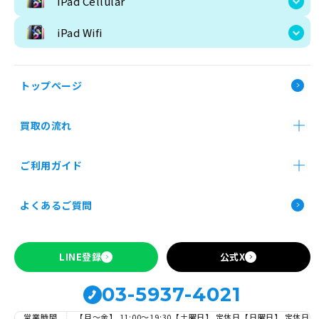
iPad Cellular
iPad Pro M4 Wi-Fi+Cellular
ipad mini 第7世代
iPad Wifi
iPad Wifi
iPad Pro 13インチ Wi-Fi
iPad Pro M5 11インチ
iPad 第11世代
iPad 
トップページ
iPad Pro 11インチ 第4世代
iPad Air 11インチ 第6世代
iPad Air 13
iPad Air 11インチ 第7世代
iPad Air 13インチ 第7世代
買取の流れ
店舗買取
郵送買取
法人買取
ご利用ガイド
お申し込み前の確認事項
よくあるご質問
Apple製品の買取について
SIMロックの解除について
LINE登録
公式X
買取価格検索
03-5937-4021
営業時間
【月～金】 11:00〜19:30
【土曜日】 定休日
【日曜日】 定休日