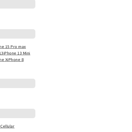
ne 15 Pro max
13
iPhone 13 Mini
ne X
iPhone 8
Cellular