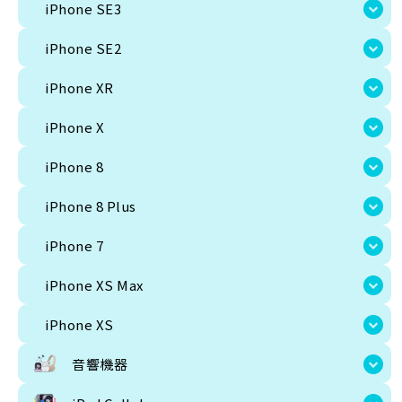
iPhone SE3
Android
iPhone SE2
その他モバイル
Sim free
Docomo
au
Softbank
UQ
楽天
Y!mobile
iPhone XR
iPhone
iPhone X
iPhone 17
iPhone 17 Pro
iPhone 17 Pro Max
iPhone 17e
iPhone Air
i
iPhone 15 Pro
iPhone 15
iPhone 15 plus
iPhone 14 pro max
iPhone 
iPhone 8
iPhone 12 Pro Max
iPhone 12 Pro
iPhone 12
iPhone 12 Mini
iPhone 1
iPhone 8 Plus
iPhone 7
iPhone XS Max
iPhone XS
iPhone 8 Plus
iPhone 7
音響機器
iPhone XS Max
Apple製品
SONY
Beats Electronics
iPhone XS
iPad Cellular
音響機器
ipad 第9世代
iPad 第10世代
iPad Air 第5世代
iPad Pro 11インチ 第4