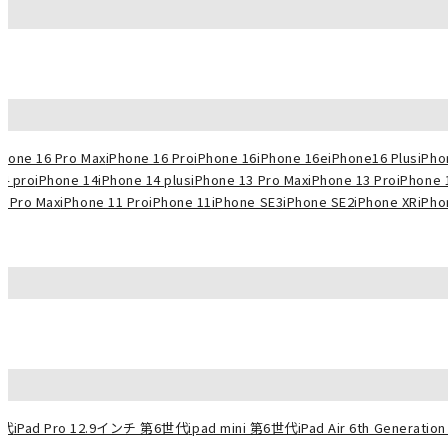
Phone 16 Pro Max
iPhone 16 Pro
iPhone 16
iPhone 16e
iPhone16 Plus
iPho
14 pro
iPhone 14
iPhone 14 plus
iPhone 13 Pro Max
iPhone 13 Pro
iPhone 
1 Pro Max
iPhone 11 Pro
iPhone 11
iPhone SE3
iPhone SE2
iPhone XR
iPho
世代
iPad Pro 12.9インチ 第6世代
ipad mini 第6世代
iPad Air 6th Generation 