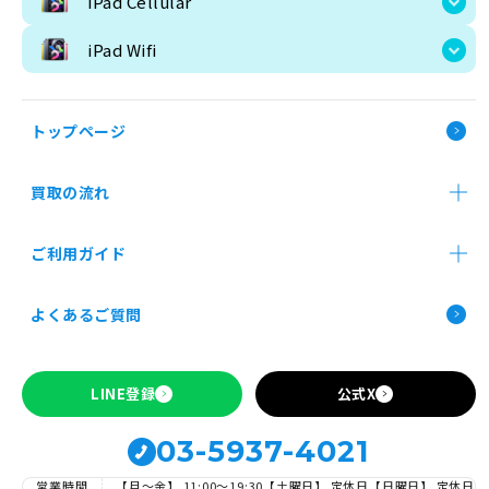
iPad Cellular
iPad Wifi
iPad Wifi
iPad Pro 13インチ Wi-Fi
iPad Pro M5 11インチ
iPad 第11世代
iPad 
iPad Pro 11インチ 第4世代
iPad Air 11インチ 第6世代
iPad Air 13
トップページ
iPad Air 11インチ 第7世代
iPad Air 13インチ 第7世代
買取の流れ
店舗買取
郵送買取
法人買取
ご利用ガイド
お申し込み前の確認事項
よくあるご質問
Apple製品の買取について
買取価格検索
SIMロックの解除について
LINE登録
公式X
03-5937-4021
営業時間
【月～金】 11:00〜19:30
【土曜日】 定休日
【日曜日】 定休日