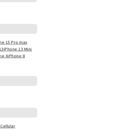
ne 15 Pro max
13
iPhone 13 Mini
ne X
iPhone 8
Cellular