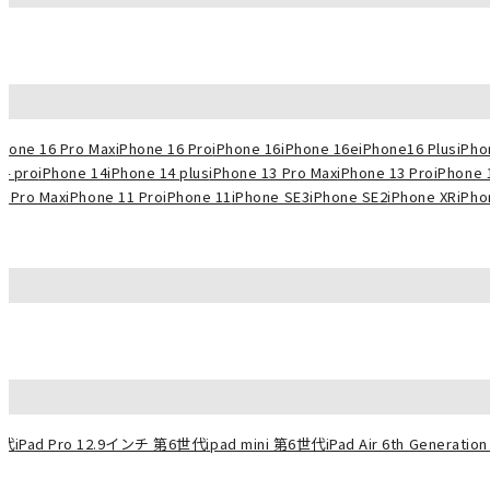
Phone 16 Pro Max
iPhone 16 Pro
iPhone 16
iPhone 16e
iPhone16 Plus
iPho
14 pro
iPhone 14
iPhone 14 plus
iPhone 13 Pro Max
iPhone 13 Pro
iPhone 
1 Pro Max
iPhone 11 Pro
iPhone 11
iPhone SE3
iPhone SE2
iPhone XR
iPho
世代
iPad Pro 12.9インチ 第6世代
ipad mini 第6世代
iPad Air 6th Generation 