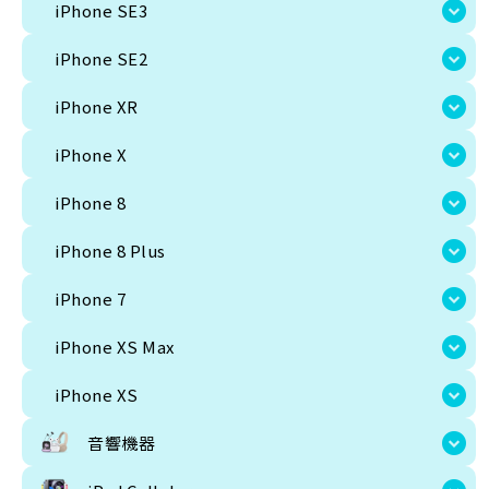
iPhone SE3
その他モバイル
Sim free
Docomo
au
Softbank
UQ
楽天
Y!mobile
iPhone SE2
iPhone
iPhone XR
iPhone 17
iPhone 17 Pro
iPhone 17 Pro Max
iPhone 17e
iPhone Air
i
iPhone X
iPhone 15 Pro
iPhone 15
iPhone 15 plus
iPhone 14 pro max
iPhone 
iPhone 12 Pro Max
iPhone 12 Pro
iPhone 12
iPhone 12 Mini
iPhone 1
iPhone 8
iPhone 8 Plus
iPhone 7
iPhone XS Max
iPhone XS
iPhone 8 Plus
音響機器
iPhone 7
Apple製品
SONY
Beats Electronics
iPhone XS Max
iPhone XS
iPad Cellular
音響機器
ipad 第9世代
iPad 第10世代
iPad Air 第5世代
iPad Pro 11インチ 第4
iPad Pro M4 Wi-Fi+Cellular
ipad mini 第7世代