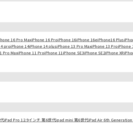
Phone 16 Pro Max
iPhone 16 Pro
iPhone 16
iPhone 16e
iPhone16 Plus
iPho
14 pro
iPhone 14
iPhone 14 plus
iPhone 13 Pro Max
iPhone 13 Pro
iPhone 
1 Pro Max
iPhone 11 Pro
iPhone 11
iPhone SE3
iPhone SE2
iPhone XR
iPho
世代
iPad Pro 12.9インチ 第6世代
ipad mini 第6世代
iPad Air 6th Generation 