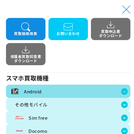
買取申込書
トップ
Android
Galaxy S26 Ultra SM-S948C 12G+256G 楽天モバイル
買取価格検索
お問い合わせ
ダウンロード
Galaxy S26 Ultr
保護者買取同意書
ダウンロード
スマホ買取機種
Android
その他モバイル
Sim free
Docomo