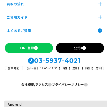
買取の流れ
すべての商品共通の注意文言
Android、iPhoneカテゴリーの時の注意文言
店舗買取
郵送買取
法人買取
ご利用ガイド
お申し込み前の確認事項
よくあるご質問
Apple製品の買取について
SIMロックの解除について
LINE登録
公式X
03-5937-4021
営業時間
【月～金】 11:00〜19:30
【土曜日】 定休日
【日曜日】 定休日
会社概要/アクセス
プライバシーポリシー
Android