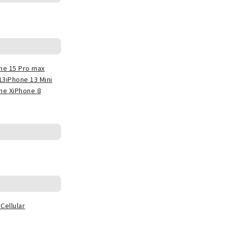
ne 15 Pro max
13
iPhone 13 Mini
ne X
iPhone 8
Cellular