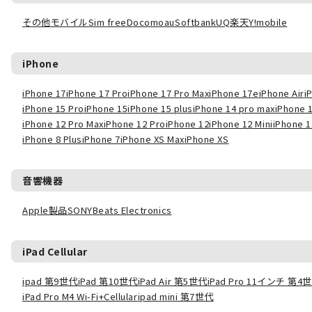
その他モバイル
Sim free
Docomo
au
Softbank
UQ
楽天
Y!mobile
iPhone
iPhone 17
iPhone 17 Pro
iPhone 17 Pro Max
iPhone 17e
iPhone Air
i
iPhone 15 Pro
iPhone 15
iPhone 15 plus
iPhone 14 pro max
iPhone 
iPhone 12 Pro Max
iPhone 12 Pro
iPhone 12
iPhone 12 Mini
iPhone 1
iPhone 8 Plus
iPhone 7
iPhone XS Max
iPhone XS
音響機器
Apple製品
SONY
Beats Electronics
iPad Cellular
ipad 第9世代
iPad 第10世代
iPad Air 第5世代
iPad Pro 11インチ 第4
iPad Pro M4 Wi-Fi+Cellular
ipad mini 第7世代