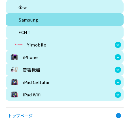
楽天
Samsung
FCNT
Y!mobile
iPhone
音響機器
iPad Cellular
要
新品
iPad Wifi
トップページ