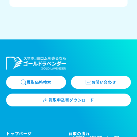
無：-1000
円
112,000
iPhone 16
256GB simfree
円
未開封
△-2000
iphone 14
256GB simfree
未開封
72,000円
iphone 14 pro
256GB simfree
中古品 箱
買取価格検索
お問い合わせ
開封
無：-1000
円/付属品
買取申込書ダウンロード
無：-1000
円
iphone 14 pro
256GB simfree
未開封
トップページ
買取の流れ